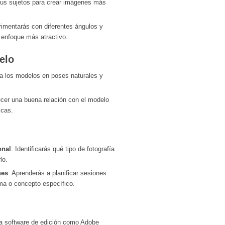
tus sujetos para crear imágenes más
rimentarás con diferentes ángulos y
 enfoque más atractivo.
elo
r a los modelos en poses naturales y
cer una buena relación con el modelo
icas.
onal
: Identificarás qué tipo de fotografía
lo.
nes
: Aprenderás a planificar sesiones
ma o concepto específico.
 a software de edición como Adobe